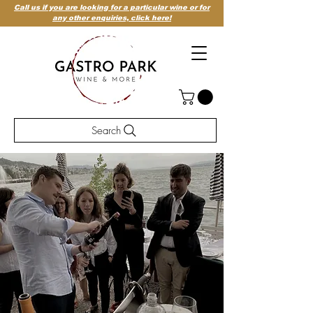
Call us if you are looking for a particular wine or for
any other enquiries,
click here!
Search