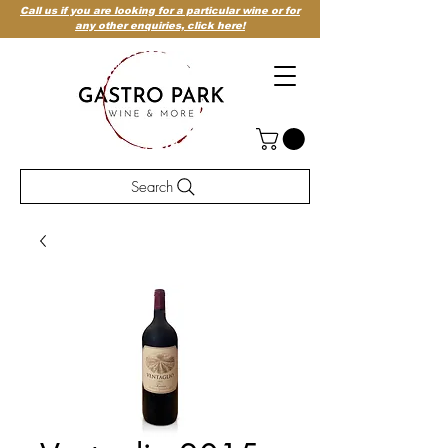
Call us if you are looking for a particular wine or for
any other enquiries,
click here!
Search