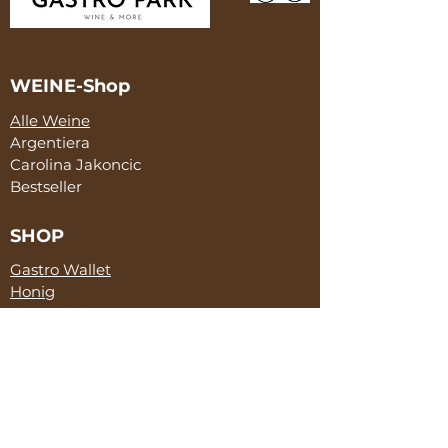
Behandlungen werden auf das
unerlässliche Mindestmaß reduziert
und sämtliche landwirtschaftlichen
Maßnahmen sind auf vollkommene
WEINE-Shop
Umweltverträglichkeit und
Alle Weine
Aufrechterhaltung der Vitalität der
Argentiera
Böden ausgerichtet. Die „Form des
Carolina Jakoncic
Weins” ist die direkte Folge der Form
Bestseller
des Weinbergs. Die Trauben „des
Morgens“, „des Mittags“ und „des
SHOP
Abends“ werden gemeinsam
gekeltert: Ihre Unterschiede in Sachen
Gastro Wallet
Aromaentwicklung, Reife und Frische
Honig
summieren sich und schaffen einen
Skeppshult
Wein, der mehr ist als seine
Salami
Bestandteile, er ist ein abgerundeter
McCanter
„kollektiver Geniestreich der Natur“,
bei dem jede Facette des Terroirs ihre
gelungene und ausgeglichene
SERVICE
Ausdrucksform findet.
Marketing & Sales