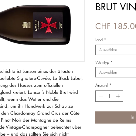
BRUT VI
CHF 185.0
Land
*
Auswählen
Weintyp
*
ichte ist Lanson eines der ältesten
Auswählen
eliebte Signature-Cuvée, Le Black Label,
ung des Hauses zum offiziellen
Anzahl
*
gland kreiert. Lanson’s Noble Brut wird
ellt, wenn das Wetter und die
ind, um ihr Handwerk zur Schau zu
aus den Chardonnay Grand Crus der Côte
In
 Pinot Noir der Montagne de Reims
nde Vintage-Champagner beleuchtet über
e – und das sollten Sie sich nicht