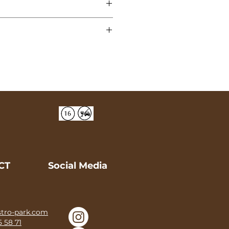
r
CT
Social Media
tro-park.com
5 58 71