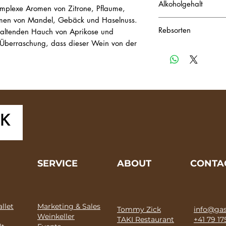
Alkoholgehalt
omplexe Aromen von Zitrone, Pflaume,
men von Mandel, Gebäck und Haselnuss.
12.5% vol.
Rebsorten
altenden Hauch von Aprikose und
e Überraschung, dass dieser Wein von der
chardonnay, pinot noi
SERVICE
ABOUT
CONTA
llet
Marketing & Sales
Tommy Zick
info@gas
Weinkeller
TAKI Restaurant
+41 79 17