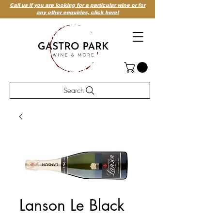
Call us if you are looking for a particular wine or for
any other enquiries,
click here!
Search
Lanson Le Black