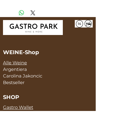
14.0%Vol.
WEINE-Shop
Alle Weine
Argentiera
Carolina Jakoncic
Bestseller
SHOP
Gastro Wallet
Honig
Skeppshult
Salami
McCanter