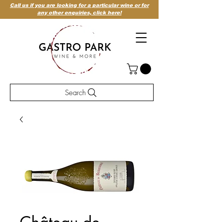
Call us if you are looking for a particular wine or for
any other enquiries,
click here!
Search