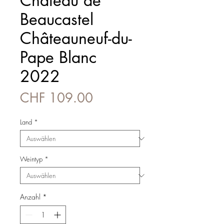
Château de
Beaucastel
Châteauneuf-du-
Pape Blanc
2022
Preis
CHF 109.00
Land
*
Weintyp
*
Anzahl
*