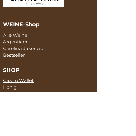
WEINE-Shop
Alle Weine
Argentiera
Carolina Jakoncic
Bestseller
SHOP
Gastro Wallet
Honig
Skeppshult
Salami
McCanter
SERVICE
Marketing & Sales