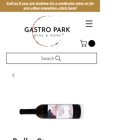
Call us if you are looking for a particular wine or for
any other enquiries,
click here!
Search