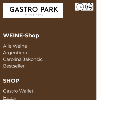
WEINE-Shop
Alle Weine
Argentiera
Carolina Jakoncic
Bestseller
SHOP
Gastro Wallet
Honig
Skeppshult
Salami
McCanter
SERVICE