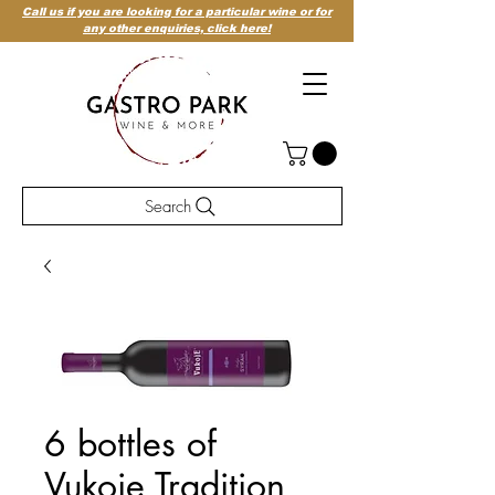
Call us if you are looking for a particular wine or for
any other enquiries,
click here!
Search
6 bottles of
Vukoje Tradition