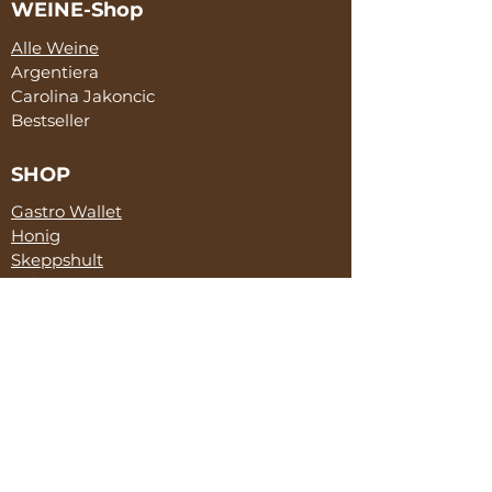
WEINE-Shop
Alle Weine
Argentiera
Carolina Jakoncic
Bestseller
SHOP
Gastro Wallet
Honig
Skeppshult
Salami
McCanter
SERVICE
Marketing & Sales
Weinkeller
Events