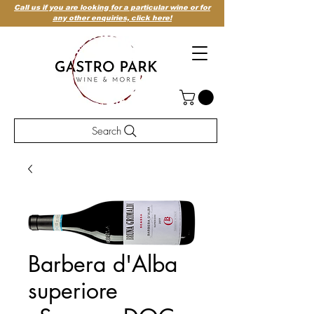
Call us if you are looking for a particular wine or for
any other enquiries,
click here!
Search
Barbera d'Alba
superiore