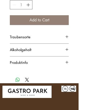
Add to Cart
Traubensorte
Barbera
Alkoholgehalt
15% Vol.
Produktinfo
Tiefrote Farbe. In der Nase
angenehme Aromen von dunklen
Beeren, Äpfeln und Vanille. Am
Gaumen ist der Barbera Scassa sehr
vielschichtig mit angenehmen
Tanninen und einem lan­gen Abgang.
Ein wunderbarer Barbera zu einem
unglaublichen Preis!