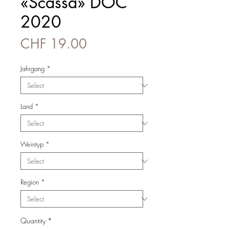
«Scassa» DOC
2020
Price
CHF 19.00
Jahrgang
*
Land
*
Weintyp
*
Region
*
Quantity
*