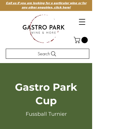
Call us if you are looking for a particular wine or for
any other enquiries,
click here!
Search
Gastro Park
Cup
Fussball Turnier